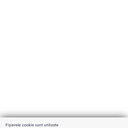
Fișierele cookie sunt utilizate
An unexpected error has occurred
.