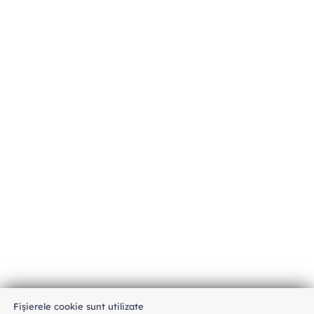
Fișierele cookie sunt utilizate
An unexpected error has occurred
.