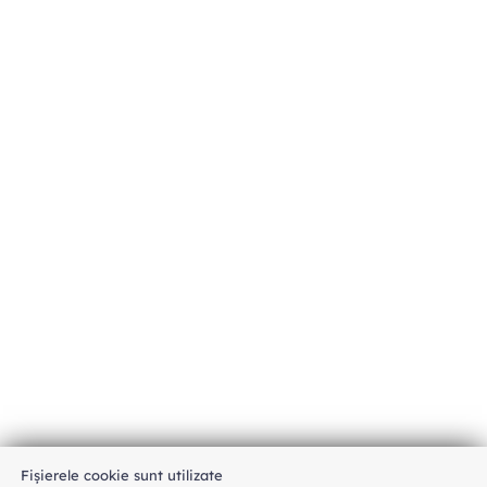
Fișierele cookie sunt utilizate
An unexpected error has occurred
.