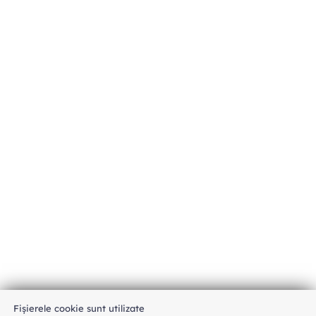
Fișierele cookie sunt utilizate
An unexpected error has occurred
.