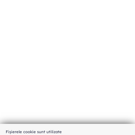
Fișierele cookie sunt utilizate
An unexpected error has occurred
.