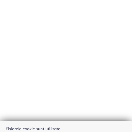
Fișierele cookie sunt utilizate
An unexpected error has occurred
.