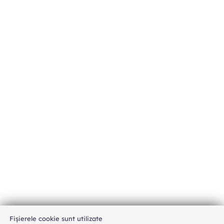
Fișierele cookie sunt utilizate
An unexpected error has occurred
.