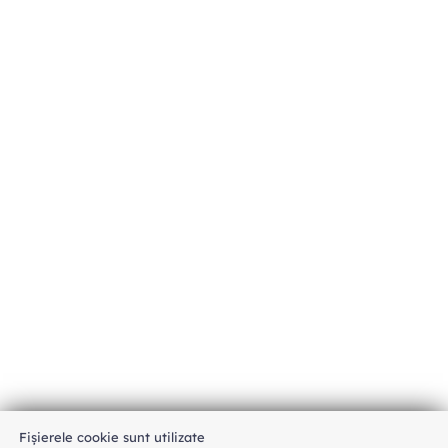
Fișierele cookie sunt utilizate
An unexpected error has occurred
.