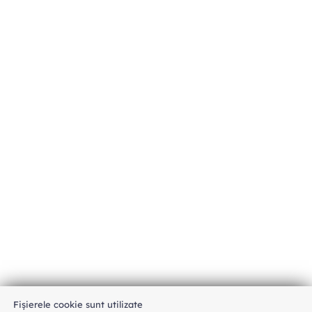
Fișierele cookie sunt utilizate
An unexpected error has occurred
.