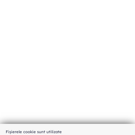
Fișierele cookie sunt utilizate
An unexpected error has occurred
.