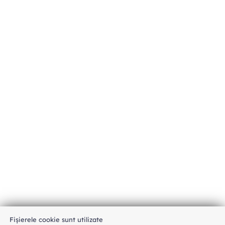
Fișierele cookie sunt utilizate
An unexpected error has occurred
.