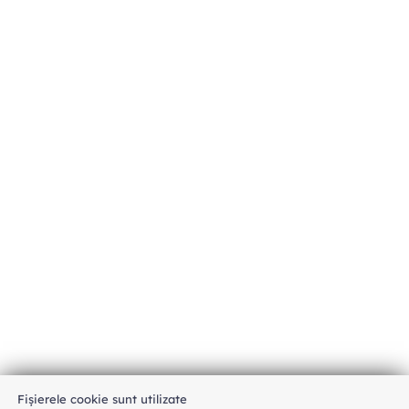
Fișierele cookie sunt utilizate
An unexpected error has occurred
.