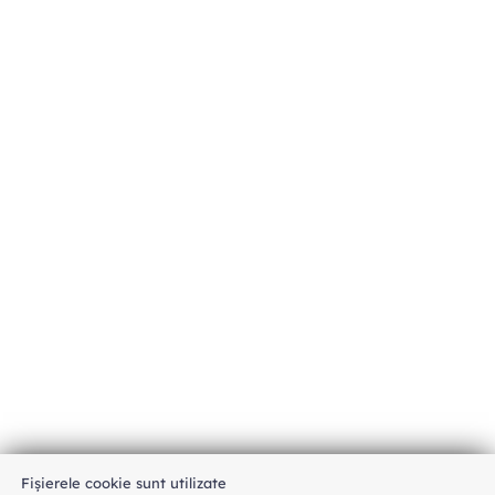
Fișierele cookie sunt utilizate
An unexpected error has occurred
.