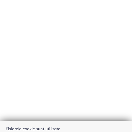
Fișierele cookie sunt utilizate
An unexpected error has occurred
.