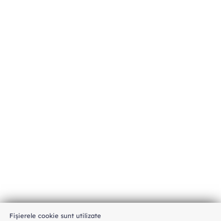
Fișierele cookie sunt utilizate
An unexpected error has occurred
.