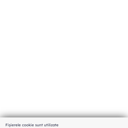
Fișierele cookie sunt utilizate
An unexpected error has occurred
.