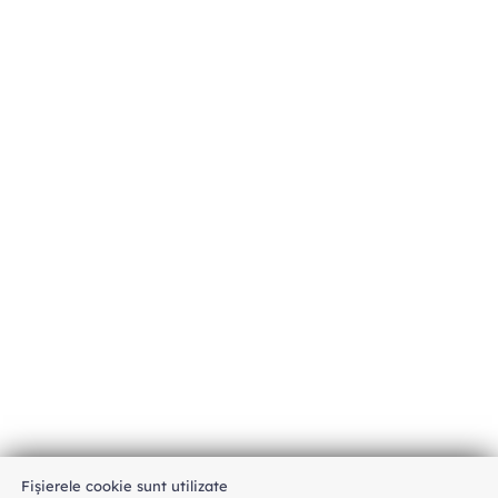
Fișierele cookie sunt utilizate
An unexpected error has occurred
.