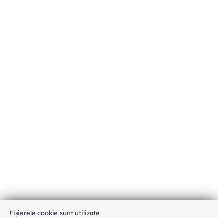
Fișierele cookie sunt utilizate
An unexpected error has occurred
.