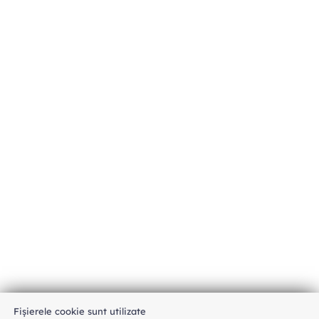
Fișierele cookie sunt utilizate
An unexpected error has occurred
.