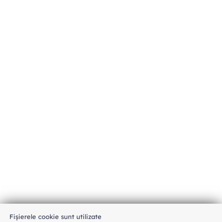
Fișierele cookie sunt utilizate
An unexpected error has occurred
.