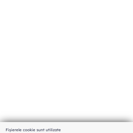
Fișierele cookie sunt utilizate
An unexpected error has occurred
.