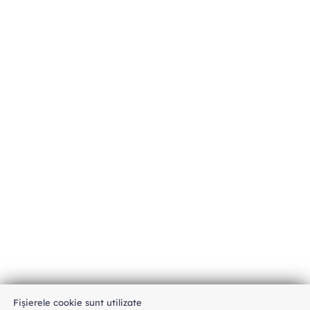
Fișierele cookie sunt utilizate
An unexpected error has occurred
.