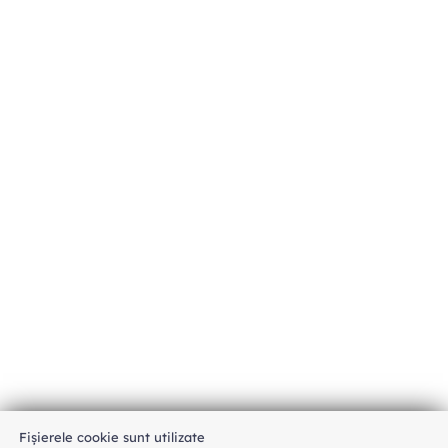
Fișierele cookie sunt utilizate
An unexpected error has occurred
.