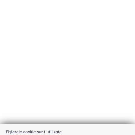
Fișierele cookie sunt utilizate
An unexpected error has occurred
.