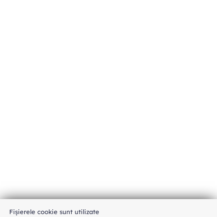
Fișierele cookie sunt utilizate
An unexpected error has occurred
.