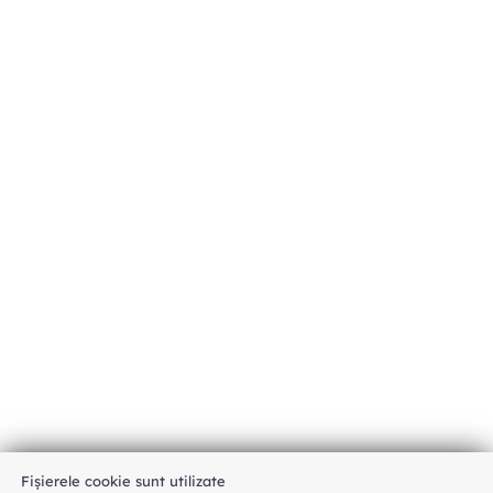
Fișierele cookie sunt utilizate
An unexpected error has occurred
.