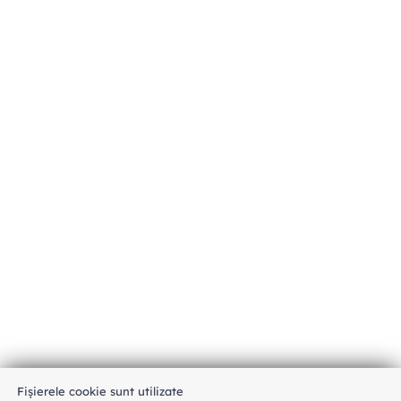
Fișierele cookie sunt utilizate
An unexpected error has occurred
.