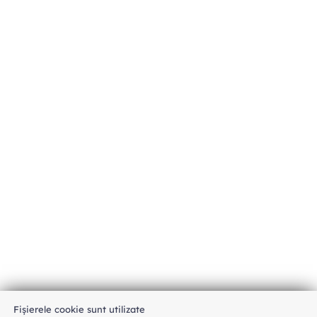
Fișierele cookie sunt utilizate
An unexpected error has occurred
.