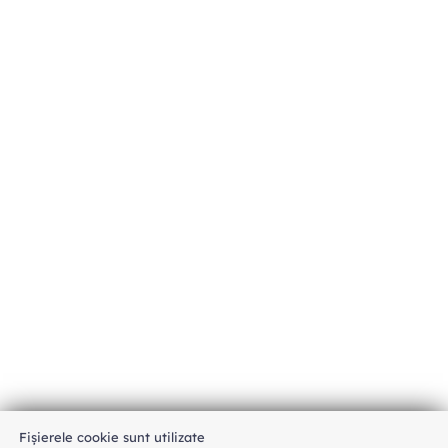
Fișierele cookie sunt utilizate
An unexpected error has occurred
.