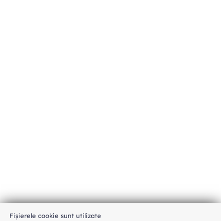
Fișierele cookie sunt utilizate
An unexpected error has occurred
.