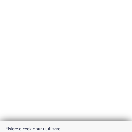
Fișierele cookie sunt utilizate
An unexpected error has occurred
.