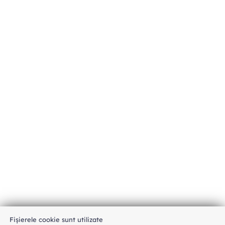
Fișierele cookie sunt utilizate
An unexpected error has occurred
.