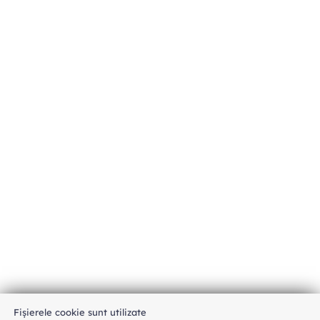
Fișierele cookie sunt utilizate
An unexpected error has occurred
.