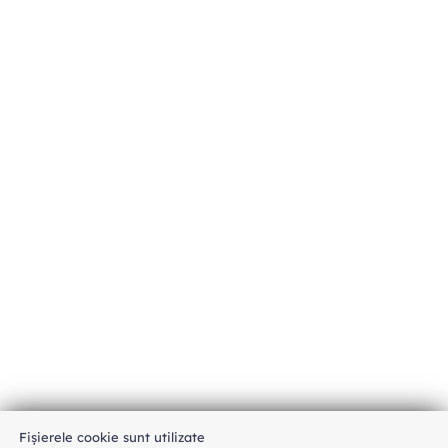
Fișierele cookie sunt utilizate
An unexpected error has occurred
.