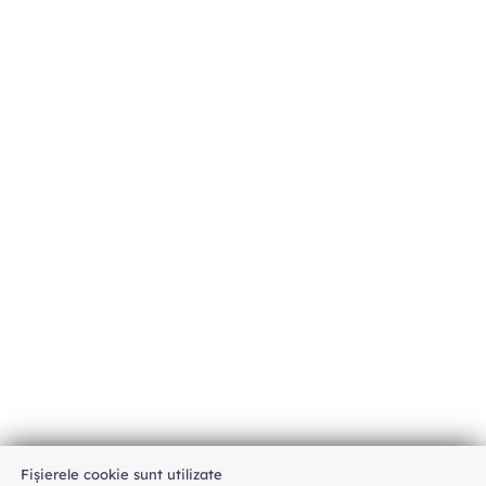
Fișierele cookie sunt utilizate
An unexpected error has occurred
.