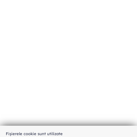
Fișierele cookie sunt utilizate
An unexpected error has occurred
.