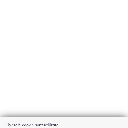
Fișierele cookie sunt utilizate
An unexpected error has occurred
.