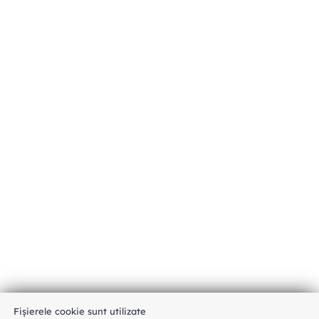
Fișierele cookie sunt utilizate
An unexpected error has occurred
.