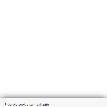
Fișierele cookie sunt utilizate
An unexpected error has occurred
.