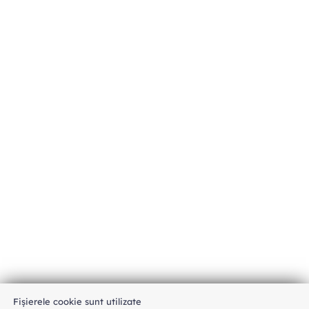
Fișierele cookie sunt utilizate
An unexpected error has occurred
.