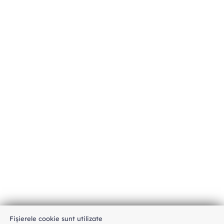
Fișierele cookie sunt utilizate
An unexpected error has occurred
.